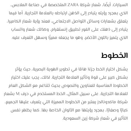
السيارات. أيضًا، شعار شركة ZARA المتخصصة في صناعة الملابس،
الذي بمجرد رؤيته يتبادر إلى الذهن ارتباطه بالعلامة التجارية. أما فيما
يتعلق بشعارات وسائل التواصل الاجتماعي، فعند رؤية شعار الكاميرا،
يتبادر إلى ذهنك على الفور تطبيق إنستغرام، وكذلك شعار واتساب
الذي يتميز باللون الأخضر، وهو ما يجعله مميزًا وسهل التعرف عليه.
الخطوط
يشكل اختيار الخط جزءًا هامًا في تطوير الهوية البصرية، حيث يؤثر
بشكل كبير على قوة وتأثير العلامة التجارية. لذلك، يجب عليك اختيار
الخطوط المناسبة للعناوين والنصوص بحيث تتناغم مع الشكل العام
للعلامة التجارية. على سبيل المثال، الخط المستخدم في حرف M بشعار
شركة ماكدونالدز يعتبر من الخطوط المميزة التي يتعرف عليها الجميع،
كبارًا وصغارًا، بمجرد رؤيتها مع الألوان الخاصة بها. كما يظهر نفس
التأثير في شعار شركة زين السعودية.