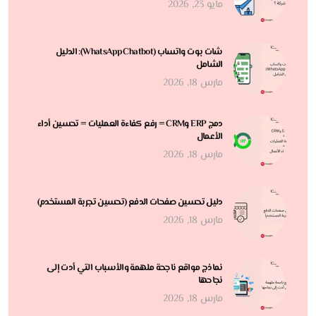
مايو 23, 2026
شات بوت واتساب (WhatsApp Chatbot): الدليل
الشامل
مارس 18, 2026
دمج ERP وCRM = رفع كفاءة العمليات = تحسين أداء
الأعمال
مارس 18, 2026
دليل تحسين صفحات الدفع (تحسين تجربة المستخدم)
مارس 18, 2026
نماذج مواقع ناجحة ملهمة والأسباب التي أدت إلى
نجاحها
مارس 18, 2026