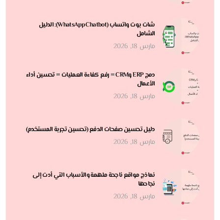
شات بوت واتساب (WhatsApp Chatbot): الدليل
الشامل
مارس 18, 2026
دمج ERP وCRM = رفع كفاءة العمليات = تحسين أداء
الأعمال
مارس 18, 2026
دليل تحسين صفحات الدفع (تحسين تجربة المستخدم)
مارس 18, 2026
نماذج مواقع ناجحة ملهمة والأسباب التي أدت إلى
نجاحها
مارس 18, 2026