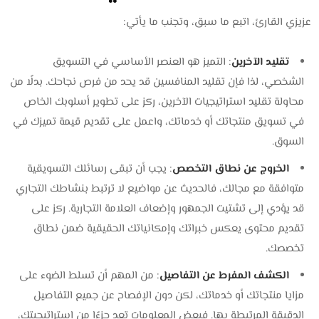
عزيزي القارئ، اتبع ما سبق، وتجنب ما يأتي:
تقليد الآخرين
: التميز هو العنصر الأساسي في التسويق
الشخصي، لذا فإن تقليد المنافسين قد يحد من فرص نجاحك. بدلًا من
محاولة تقليد استراتيجيات الآخرين، ركز على تطوير أسلوبك الخاص
في تسويق منتجاتك أو خدماتك، واعمل على تقديم قيمة تميزك في
السوق.
الخروج عن نطاق التخصص
: يجب أن تبقى رسائلك التسويقية
متوافقة مع مجالك، فالحديث عن مواضيع لا ترتبط بنشاطك التجاري
قد يؤدي إلى تشتيت الجمهور وإضعاف العلامة التجارية. ركز على
تقديم محتوى يعكس خبراتك وإمكانياتك الحقيقية ضمن نطاق
تخصصك.
الكشف المفرط عن التفاصيل
: من المهم أن تسلط الضوء على
مزايا منتجاتك أو خدماتك، لكن دون الإفصاح عن جميع التفاصيل
الدقيقة المرتبطة بها. فبعض المعلومات تعد جزءًا من استراتيجيتك،