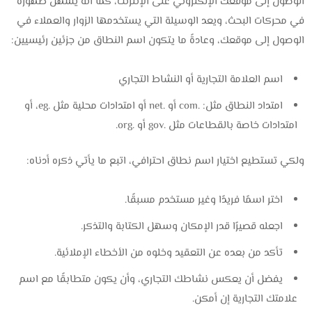
الوصول إلى موقعك الإلكتروني على الإنترنت، كما أنه يسهل ظهوره
في محركات البحث، ويعد الوسيلة التي يستخدمها الزوار والعملاء في
الوصول إلى موقعك، وعادةً ما يتكون اسم النطاق من جزئين رئيسيين:
اسم العلامة التجارية أو النشاط التجاري
امتداد النطاق مثل: .com أو .net أو امتدادات محلية مثل .eg، أو
امتدادات خاصة بالقطاعات مثل .gov أو .org.
ولكي تستطيع اختيار اسم نطاق احترافي، اتبع ما يأتي ذكره أدناه:
اختر اسمًا فريدًا وغير مستخدم مسبقًا.
اجعله قصيرًا قدر الإمكان وسهل الكتابة والتذكر.
تأكد من بعده عن التعقيد وخلوه من الأخطاء الإملائية.
يفضل أن يعكس نشاطك التجاري، وأن يكون متطابقًا مع اسم
علامتك التجارية إن أمكن.