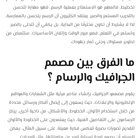
تخطيط، فالمهم هو الاستمتاع بعملية الرسم، فهو مهارة تتحسن
بالتدريب المستمر والصبر. يعتقد الكثيرون أن الرسم يتحسن بالممارسة،
لذا لا يشترط أن تكون محترفًا من البداية، بل يكفي أن تتحلى بالصبر
وتستمر في التعلم، فمع مرور الوقت وإتقان الأساسيات، ستتمكن من
تطوير مستواك وجني ثمار جهودك.
ما الفرق بين مصمم
الجرافيك والرسام ؟
يقوم مصممو الجرافيك بإنشاء عناصر مرئية مثل الشعارات والمواقع
الإلكترونية والإعلانات، حيث يسعون إلى إيصال أفكار ورسائل محددة
من خلال استخدام الألوان، الخطوط، والأشكال. من ناحية أخرى، يركز
الرسامون على التفاصيل الفنية، حيث يعتمدون على الخطوط والألوان
لتقديم تصورات بصرية تعكس فكرة معينة. على سبيل المثال، يمكن
للرسام أن يصمم لوحة لسيارة تعبر عن مكوناتها، مثل العجلات