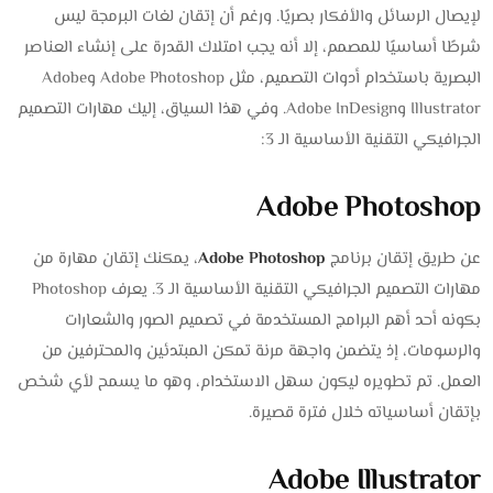
لإيصال الرسائل والأفكار بصريًا. ورغم أن إتقان لغات البرمجة ليس
شرطًا أساسيًا للمصمم، إلا أنه يجب امتلاك القدرة على إنشاء العناصر
البصرية باستخدام أدوات التصميم، مثل Adobe Photoshop وAdobe
Illustrator وAdobe InDesign. وفي هذا السياق، إليك مهارات التصميم
الجرافيكي التقنية الأساسية الـ 3:
Adobe Photoshop
عن طريق إتقان برنامج
Adobe Photoshop
، يمكنك إتقان مهارة من
مهارات التصميم الجرافيكي التقنية الأساسية الـ 3. يعرف Photoshop
بكونه أحد أهم البرامج المستخدمة في تصميم الصور والشعارات
والرسومات، إذ يتضمن واجهة مرنة تمكن المبتدئين والمحترفين من
العمل. تم تطويره ليكون سهل الاستخدام، وهو ما يسمح لأي شخص
بإتقان أساسياته خلال فترة قصيرة.
Adobe Illustrator