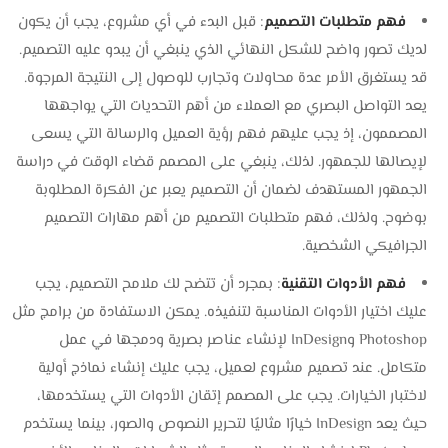
فهم متطلبات التصميم
: قبل البدء في أي مشروع، يجب أن يكون
لديك تصور واضح للشكل النهائي الذي ينبغي أن يبدو عليه التصميم.
قد يستغرق الأمر عدة محاولات وتجارب للوصول إلى النتيجة المرجوة.
يعد التواصل البصري مع العملاء من أهم التحديات التي يواجهها
المصممون، إذ يجب عليهم فهم رؤية العميل والرسالة التي يسعى
لإيصالها للجمهور. لذلك، ينبغي على المصمم قضاء الوقت في دراسة
الجمهور المستهدف لضمان أن التصميم يعبر عن الفكرة المطلوبة
بوضوح. ولذلك، فهم متطلبات التصميم من أهم مهارات التصميم
الجرافيكي الشخصية.
فهم الأدوات التقنية
: بمجرد أن تتضح لك ملامح التصميم، يجب
عليك اختيار الأدوات المناسبة لتنفيذه. يمكن الاستفادة من برامج مثل
Photoshop وInDesign لإنشاء عناصر بصرية ودمجها في عمل
متكامل. عند تصميم مشروع لعميل، يجب عليك إنشاء نماذج أولية
لاختبار الخيارات. يجب على المصمم إتقان الأدوات التي يستخدمها،
حيث يعد InDesign خيارًا مثاليًا لتحرير النصوص والصور، بينما يستخدم