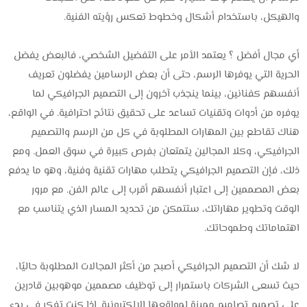
والهيكل، باستخدام أشكال وخطوط تعكس رؤيته الفنية.
أي مجال أفضل ؟ يعتمد الأمر على التفضيل الشخصي، فالبعض يفضل
الحرية التي يوفرها الرسم، حتى أن بعض الرسامين يفضلون تعريف
أنفسهم كفنانين، بينما ينجذب آخرون إلى التصميم الجرافيكي لما
يوفره من أدوات وتقنيات تساعد على تحقيق نتائج احترافية. في الواقع،
هناك تقاطع بين المهارات المطلوبة في كل من الرسم والتصميم
الجرافيكي، وكلا المجالين يتمتعان بفرص كبيرة في سوق العمل. ومع
ذلك، فإن التصميم الجرافيكي يتطلب مهارات تقنية وفنية، وهو ما يدفع
بعض المصممين إلى اعتبار أنفسهم أقرب إلى عالم الفن. مع مرور
الوقت وتطوير مهاراتك، ستتمكن من تحديد المسار الذي يتناسب مع
اهتماماتك وطموحاتك.
لا شك أن التصميم الجرافيكي أصبح من أكثر المجالات المطلوبة حاليًا،
حيث تسعى الشركات باستمرار إلى توظيف مصممين موهوبين قادرين
على تصميم تصاميم مميزة لمواقعها الإلكترونية. إذا كنت تفكر في بدء