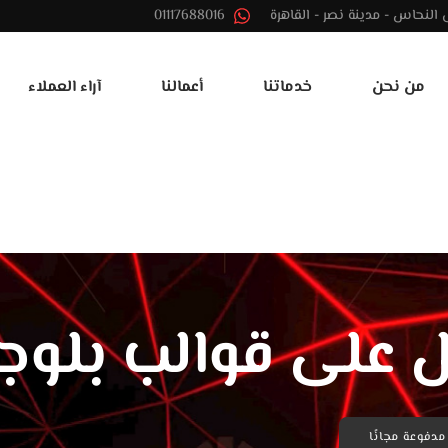
01117688016
من نحن
خدماتنا
أعمالنا
آراء العملاء
 على قوالب بلوجر 
دفوعة مجانًا