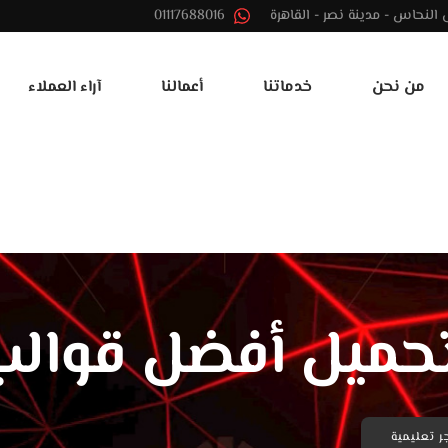
01117688016
من نحن
خدماتنا
أعمالنا
آراء العملاء
حميل أفضل قوالب 
 تعليمية