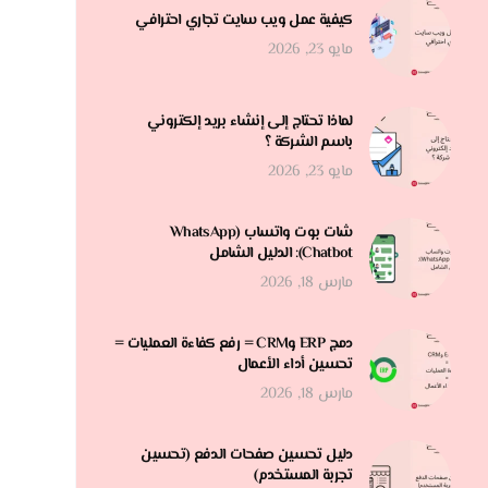
كيفية عمل ويب سايت تجاري احترافي
مايو 23, 2026
لماذا تحتاج إلى إنشاء بريد إلكتروني
باسم الشركة ؟
مايو 23, 2026
شات بوت واتساب (WhatsApp
Chatbot): الدليل الشامل
مارس 18, 2026
دمج ERP وCRM = رفع كفاءة العمليات =
تحسين أداء الأعمال
مارس 18, 2026
دليل تحسين صفحات الدفع (تحسين
تجربة المستخدم)