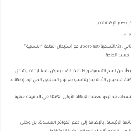
 يدعم الإضافات).
في خانة المحتوى، قم بلصق الكود المخصص بالشكل التالي: (2/التسمية/post-list)، مع استبدال الكلمة “التسمية”
 حسب الحاجة.
ا كنت تريد عرض أحدث المشاركات، استخدم الكلمة recent بدلًا من اسم التسمية، وإذا كنت ترغب بعرض المشاركات بشكل
نسدلة، قد تبدو معقدة للوهلة الأولى، لكنها في الحقيقة عملية
مة الرئيسية، بالإضافة إلى دعم القوائم المنسدلة، بل وحتى