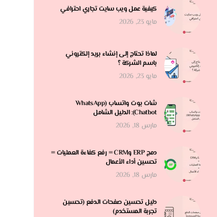
كيفية عمل ويب سايت تجاري احترافي
مايو 23, 2026
لماذا تحتاج إلى إنشاء بريد إلكتروني
باسم الشركة ؟
مايو 23, 2026
شات بوت واتساب (WhatsApp
Chatbot): الدليل الشامل
مارس 18, 2026
دمج ERP وCRM = رفع كفاءة العمليات =
تحسين أداء الأعمال
مارس 18, 2026
دليل تحسين صفحات الدفع (تحسين
تجربة المستخدم)