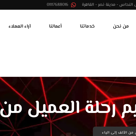
01117688016
من نحن
خدماتنا
أعمالنا
آراء العملاء
 رحلة العميل من ا
من الألف إلى الياء