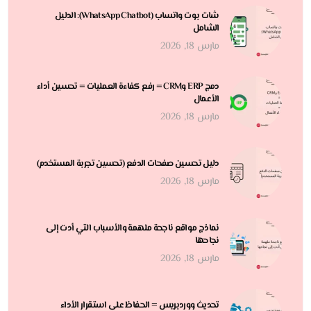
شات بوت واتساب (WhatsApp Chatbot): الدليل
الشامل
مارس 18, 2026
دمج ERP وCRM = رفع كفاءة العمليات = تحسين أداء
الأعمال
مارس 18, 2026
دليل تحسين صفحات الدفع (تحسين تجربة المستخدم)
مارس 18, 2026
نماذج مواقع ناجحة ملهمة والأسباب التي أدت إلى
نجاحها
مارس 18, 2026
تحديث ووردبريس = الحفاظ على استقرار الأداء