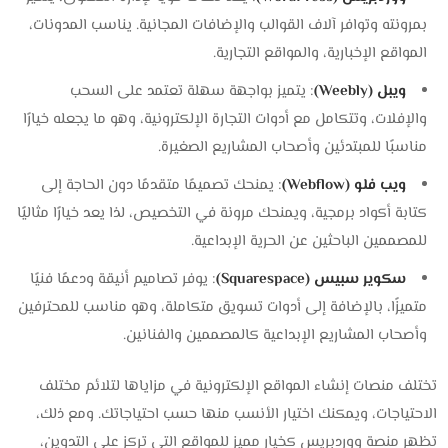
بمرونته وتوافر آلاف القوالب والإضافات المجانية. يناسب المدونات،
المواقع الإخبارية، والمواقع التجارية.
ويبل (Weebly)
: يتميز بواجهة سهلة تعتمد على السحب
والإفلات، وتتكامل مع أدوات التجارة الإلكترونية، وهو ما يجعله خيارًا
مناسبًا للمبتدئين وأصحاب المشاريع الصغيرة.
ويب فلو (Webflow)
: يمنحك تصميمًا متقدمًا دون الحاجة إلى
كتابة أكواد برمجية، ويمنحك مرونة في التخصيص، لذا يعد خيارًا مثاليًا
للمصممين الباحثين عن الحرية الإبداعية.
سكوير سبيس (Squarespace)
: يوفر تصاميم أنيقة ودعمًا فنيًا
متميزًا، بالإضافة إلى أدوات تسويق متكاملة، وهو مناسب للمحترفين
وأصحاب المشاريع الإبداعية كالمصممين والفنانين.
تختلف منصات إنشاء المواقع الإلكترونية في مزاياها لتلائم مختلف
الاحتياجات، ويمكنك اختيار الأنسب منها حسب احتياجاتك. ومع ذلك،
تظهر منصة ووردبريس كخيار مميز للمواقع التي تركز على التدوين،