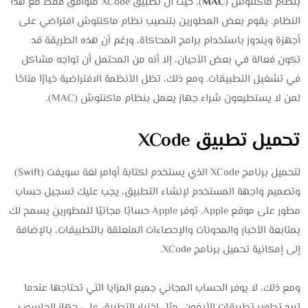
بنظام ماكنتوش (
MAC
)، حيث أن تطبيق XCode متوافق فقط مع هذا
النظام. يقوم بعض المطورين بتنصيب نظام ماكنتوش افتراضي على
أجهزة ويندوز باستخدام برامج المحاكاة، ورغم أن هذه الطريقة قد
تكون فعالة في بعض الأحيان، إلا أنه من المحتمل أن تواجه مشاكل
في تشغيل التطبيقات. ومع ذلك، تظل الأنظمة الافتراضية خيارًا متاحًا
لمن لا يستطيعون شراء جهاز يعمل بنظام ماكنتوش (MAC).
تحميل تطبيق XCode
لتحميل برنامج XCode الذي يستخدم لكتابة أوامر لغة سويفت (Swift)
وتصميم واجهة المستخدم لإنشاء التطبيق، يجب عليك تسجيل حساب
مطور على موقع Apple. توفر Apple حسابًا مجانيًا للمطورين يسمح لك
بمتابعة الأخبار والمدونات والإحصاءات المتعلقة بالتطبيقات، بالإضافة
إلى إمكانية تحميل برنامج XCode.
ومع ذلك، لا يوفر الحساب المجاني جميع المزايا التي تحتاجها عندما
تريد تطوير تطبيقات الأيفون، مثل اختبار التطبيق على جهاز الحاسوب،