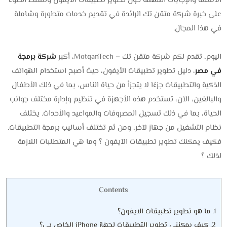
الأسئلة والإجابات المهمة حول تطوير تطبيقات الايفون ونسلط الضوء
على خبرة شركة متقن تك الرائدة في تقديم خدمات متطورة وشاملة
في هذا المجال.
اليوم، تقدم لكم شركة متقن تك – MotqanTech، أكبر
شركة برمجة
في مصر
، دليل تطوير تطبيقات الأيفون، حيث أصبح استخدام الهواتف
الذكية والتطبيقات جزءًا لا يتجزأ من حياة الناس، بما في ذلك الأطفال
والبالغين، الآن، تستخدم هذه الأجهزة في تنظيم وإدارة مختلف جوانب
الحياة، بما في ذلك تسجيل المصروفات والمواعيد والأحداث. يختلف
نظام التشغيل من جهاز لآخر، ومن ثم تختلف أساليب برمجة التطبيقات.
فكيف يمكنك تطوير تطبيقات الآيفون ؟ وما هي المتطلبات اللازمة
لذلك ؟
Contents
1.
ما هو تطوير تطبيقات الايفون؟
2.
كيف يمكنني تطوير التطبيقات لجهاز iPhone الخاص بي؟