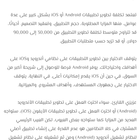
تعتمد تكلفة تطوير تطبيقات Android أو iOS بشكل كبير على عدة
عوامل، منها المزايا المطلوبة، حجم التطبيق، وتعقيد التصميم. أحيانًا،
قد تتراوح متوسط تكلفة تطوير التطبيق من 30,000 إلى 90,000
دولار، أو قد تزيد حسب متطلبات التطبيق.
يتوقف الاختيار بين تطوير التطبيقات على نظامي أندرويد وiOS على
أهدافك واحتياجاتك. يوفر Android فرصة للوصول إلى شريحة أكبر من
السوق، في حين أن iOS يقدم إمكانيات أعلى. في النهاية، يتوقف
الاختيار على جمهورك المستهدف، وأهداف المشروع، والميزانية.
عزيزي القارئ، سواء اخترت العمل على تطوير تطبيقات الأندرويد
(Android) أو اخترت العمل على تطوير تطبيقات الأيفون (iOS)، ستواجه
العديد من المزايا كما ستواجه بعض العيوب، لكن العيب الرئيسي
المشترك في كلا النظامين هو عدم القدرة على إنشاء تطبيق أصلي
لنظام تشغيل أندرويد (Android) ومن ثم تشغيله على نظام تشغيل