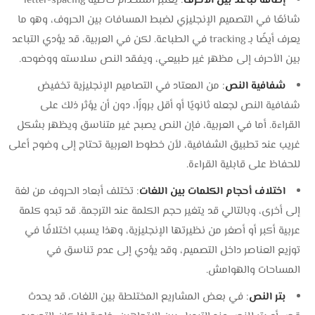
إضافة تباعد بين الأحرف
: يعتبر استخدام خاصية letter-spacing
شائعًا في التصميم الإنجليزي لضبط المسافات بين الحروف، وهو ما
يعرف أيضًا بـ tracking في الطباعة. لكن في العربية، قد يؤدي التباعد
بين الأحرف إلى مظهر غير طبيعي، ويفقد النص سلاسته ووضوحه.
شفافية النص
: من المعتاد في التصاميم الإنجليزية تخفيض
شفافية النص لجعله ثانويًا أو أقل بروزًا، دون أن يؤثر ذلك على
القراءة. أما في العربية، فإن النص يصبح غير متناسق ويظهر بشكل
غريب عند تطبيق الشفافية، لأن خطوط العربية تحتاج إلى وضوح أعلى
للحفاظ على قابلية القراءة.
اختلاف أحجام الكلمات بين اللغات
: تختلف أبعاد الحروف من لغة
إلى أخرى، وبالتالي قد يتغير حجم الكلمة عند الترجمة. قد تبدو كلمة
عربية أكبر أو أصغر من نظيرتها الإنجليزية، وهذا يسبب اختلافًا في
توزيع العناصر داخل التصميم، وقد يؤدي إلى عدم تناسق في
المساحات والهوامش.
بتر النص
: في بعض المشاريع المختلطة بين اللغات، قد يحدث