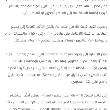
دون تدخل المستخدم. لكن إذا رغبت في تغيير اتجاه الصفحة بالكامل،
فيجب إضافة السمة dir إلى العنصر الجذري أو العنصر الأب.
وبمجرد تغيير قيمة dir في عنصر ما، ينتقل التأثير تلقائيًا إلى جميع
العناصر الداخلية (الأبناء)، مثل عناوين <h1> إلى <h6>، والفقرات <p>,
والروابط <a>, والصور <img>, وعناصر النماذج <form>، وغيرها.
تجدر الإشارة إلى وجود القيمة dir=”auto”، التي تسمح بتحديد الاتجاه
تلقائيًا وفقًا لنص المحتوى. ومع ذلك، وبحسب مواصفات HTML،
يفضل تجنب استخدام auto إلا في الحالات التي لا يمكن فيها تحديد
اتجاه النص بشكل دقيق عبر الخادم (Server)، أو عندما لا يتوفر دليل
واضح على لغة المحتوى.
إلى جانب تعيين dir=”rtl” على عنصر <html>, يمكن أيضًا استخدام
خاصية CSS direction: rtl لضبط اتجاه المحتوى. لكن من الأفضل دائمًا
تعريف اتجاه الصفحة في عنصر <html> الجذري، لأن CSS Working