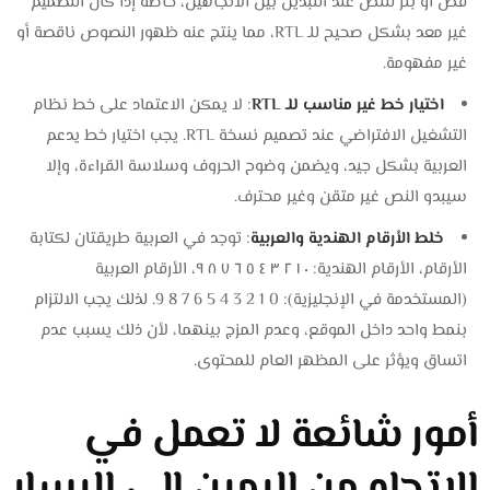
قص أو بتر للنص عند التبديل بين الاتجاهين، خاصة إذا كان التصميم
غير معد بشكل صحيح للـ RTL، مما ينتج عنه ظهور النصوص ناقصة أو
غير مفهومة.
اختيار خط غير مناسب للـ RTL
: لا يمكن الاعتماد على خط نظام
التشغيل الافتراضي عند تصميم نسخة RTL. يجب اختيار خط يدعم
العربية بشكل جيد، ويضمن وضوح الحروف وسلاسة القراءة، وإلا
سيبدو النص غير متقن وغير محترف.
خلط الأرقام الهندية والعربية
: توجد في العربية طريقتان لكتابة
الأرقام، الأرقام الهندية: ٠ ١ ٢ ٣ ٤ ٥ ٦ ٧ ٨ ٩، الأرقام العربية
(المستخدمة في الإنجليزية): 0 1 2 3 4 5 6 7 8 9. لذلك يجب الالتزام
بنمط واحد داخل الموقع، وعدم المزج بينهما، لأن ذلك يسبب عدم
اتساق ويؤثر على المظهر العام للمحتوى.
أمور شائعة لا تعمل في
الاتجاه من اليمين إلى اليسار