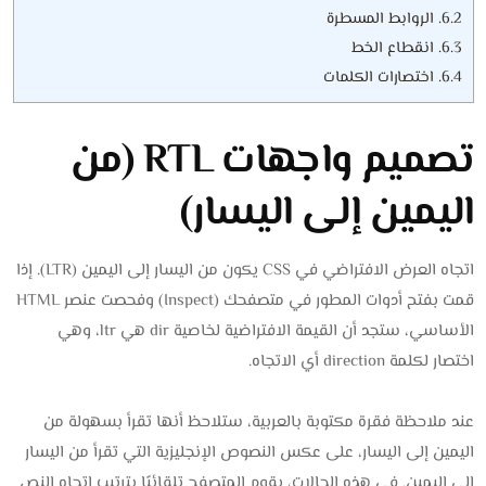
6.2.
الروابط المسطرة
6.3.
انقطاع الخط
6.4.
اختصارات الكلمات
تصميم واجهات RTL (من
اليمين إلى اليسار)
اتجاه العرض الافتراضي في CSS يكون من اليسار إلى اليمين (LTR). إذا
قمت بفتح أدوات المطور في متصفحك (Inspect) وفحصت عنصر HTML
الأساسي، ستجد أن القيمة الافتراضية لخاصية dir هي ltr، وهي
اختصار لكلمة direction أي الاتجاه.
عند ملاحظة فقرة مكتوبة بالعربية، ستلاحظ أنها تقرأ بسهولة من
اليمين إلى اليسار، على عكس النصوص الإنجليزية التي تقرأ من اليسار
إلى اليمين. في هذه الحالات، يقوم المتصفح تلقائيًا بترتيب اتجاه النص