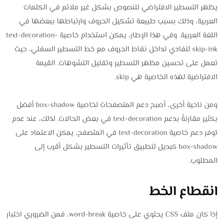
يظهر التسطير الافتراضي للنصوص بشكل غير ملائم في الكلمات
العربية، وذلك بسبب طبيعة تشكيل الحروف وارتباطها ببعضها في
اللغة العربية. وفي هذا الإطار، يمكن استخدام خاصية text-decoration-
skip-ink لتفادي تداخل نقاط الحروف مع خط التسطير السفلي، حيث
تعمل على تحسين مظهر التسطير وتقليل التشوهات. القيمة
الافتراضية لهذه الخاصية هي skip.
ومن ناحية أخرى، أصبح دعم المتصفحات لخاصية box-shadow أفضل
بكثير مقارنةً بدعم text-decoration في بعض الحالات. لذلك، عند عدم
توفر دعم خاصية text-decoration في المتصفح، يمكن الاعتماد على
box-shadow كبديل لتطبيق تأثيرات التسطير بشكل أقرب إلى
المطلوب.
انقطاع الخط
إذا كان ملف CSS يحتوي على خاصية word-break، فمن الضروري اختبار