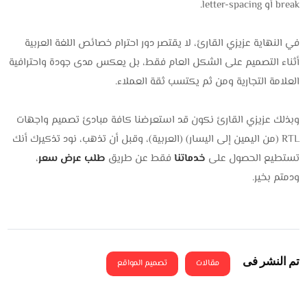
break أو letter-spacing.
في النهاية عزيزي القارئ، لا يقتصر دور احترام خصائص اللغة العربية
أثناء التصميم على الشكل العام فقط، بل يعكس مدى جودة واحترافية
العلامة التجارية ومن ثم يكتسب ثقة العملاء.
وبذلك عزيزي القارئ نكون قد استعرضنا كافة مبادئ تصميم واجهات
RTL (من اليمين إلى اليسار) (العربية)، وقبل أن تذهب، نود تذكيرك أنك
تستطيع الحصول على
خدماتنا
فقط عن طريق
طلب عرض سعر
،
ودمتم بخير.
تم النشر فى
مقالات
تصميم المواقع