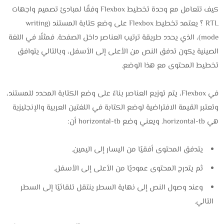
كيف تتعامل مع وحدة تخطيط Flexbox وفقًا لمبادئ تصميم واجهات
RTL ؟ يعتمد تخطيط Flexbox على وضع كتابة المستند (writing
mode)، الذي يحدد طريقة ترتيب العناصر داخل الصفحة. فمثلًا في اللغة
الصينية يكون تدفق النص من الأعلى إلى الأسفل، وبالتالي يتوافق
تخطيط المحتوى مع هذا الوضع.
في Flexbox، يتم توزيع العناصر بناءً على وضع الكتابة المحدد للمستند،
وتعتبر القيمة الافتراضية لوضع الكتابة في اللغتين العربية والإنجليزية
هي horizontal-tb. ويعني وضع horizontal-tb أن:
يتدفق المحتوى أفقيًا من اليسار إلى اليمين.
ثم يتدرج المحتوى عموديًا من الأعلى إلى الأسفل.
وعند وصول النص إلى نهاية السطر ينتقل تلقائيًا إلى السطر
التالي.