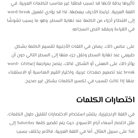
تأثيرها بدقة لأنها قد تسبب قطعًا غير مناسب للكلمات العربية. في
اللغة العربية، ترتبط الأحرف ببعضها، لذا قد يؤدي تفعيل word-break
إلى اقتطاع أجزاء من الكلمة عند نهاية السطر، وهو ما يسبب تشوشًا
في القراءة ويفقد النص انسجامه.
على عكس ذلك، يمكن في اللغات الأجنبية تقسيم الكلمة بشكل
طبيعي عند نهاية السطر ونقل جزء منها إلى السطر التالي دون أن
يؤثر ذلك على المعنى أو الشكل. لذلك، ينصح بمراجعة إعدادات word-
break عند تصميم صفحات عربية، واختيار القيم المناسبة أو الاستغناء
عنها إذا كانت تتسبب في تكسير الكلمات بشكل غير صحيح.
اختصارات الكلمات
في اللغة الإنجليزية، ينتشر استخدام الاختصارات لتقليل طول الكلمات،
مثل اختصار أسماء أيام الأسبوع، حيث يتم تقصير كلمة Saturday إلى
Sat على سبيل المثال. أما في اللغة العربية، فالأمر يختلف بسبب