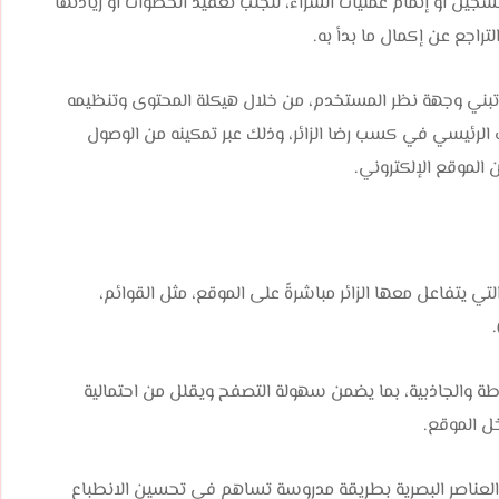
يل أو إتمام عمليات الشراء، لتجنب تعقيد الخطوات أو زيادتها
راجع عن إكمال ما بدأ به.
تبني وجهة نظر المستخدم، من خلال هيكلة المحتوى وتنظيمه
رئيسي في كسب رضا الزائر، وذلك عبر تمكينه من الوصول
الموقع الإلكتروني.
فة المكونات المرئية التي يتفاعل معها الزائر مباشرةً على الموقع، مثل القوائم،
اطة والجاذبية، بما يضمن سهولة التصفح ويقلل من احتمالية
ل الموقع.
لعناصر البصرية بطريقة مدروسة تساهم في تحسين الانطباع