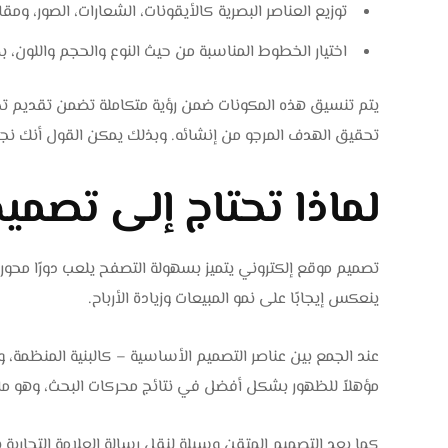
توزيع العناصر البصرية كالأيقونات، الشعارات، الصور، و
اختيار الخطوط المناسبة من حيث النوع والحجم واللون، 
يتم تنسيق هذه المكونات ضمن رؤية متكاملة تضمن تقديم 
تحقيق الهدف المرجو من إنشائه. وبذلك يمكن القول أنك نج
لماذا تحتاج إلى تصمي
تصميم موقع إلكتروني يتميز بسهولة التصفح يلعب دورًا محوريً
ينعكس إيجابًا على نمو المبيعات وزيادة الأرباح.
عند الجمع بين عناصر التصميم الأساسية – كالبنية المنظمة، 
مؤهلاً للظهور بشكل أفضل في نتائج محركات البحث، وهو ما 
كما يعد التصميم المتقن وسيلة لنقل رسالة العلامة التجارية