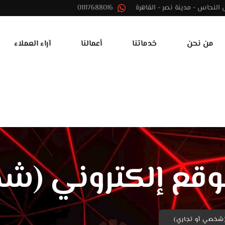
01117688016
من نحن
خدماتنا
أعمالنا
آراء العملاء
قع إلكتروني (شخ
(شخصي أو تجاري)