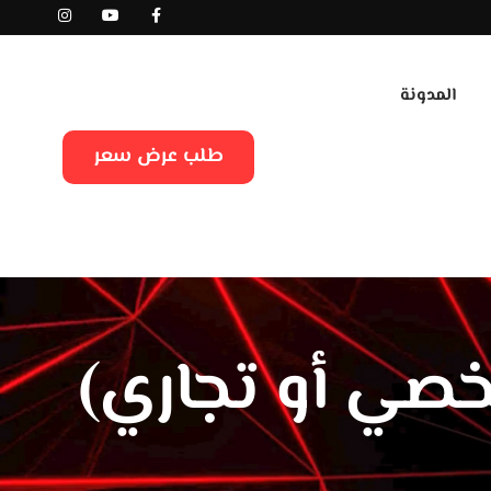
المدونة
طلب عرض سعر
صي أو تجاري)