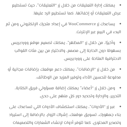
يمكنك إدارة التعليقات من خلال زر “التعليقات”، حيث تستطيع
عرض التعليقات أو إخفائها، كما تستطيع الرد عليها.
يساعدك زر WooCommerce في إعداد متجرك الإلكتروني ومن ثم
البدء في البيع عبر الإنترنت.
وأخيرًا، من خلال زر “المظهر”، يمكنك تصميم موقع ووردبريس
بسهولة دون الحاجة إلى مصمم، والاختيار من بين مئات القوالب
الاحترافية المتاحة على ووردبريس.
من خلال زر “الإضافات”، يمكنك دعم موقعك بإضافات مجانية أو
مدفوعة لتحسين الأداء وتوفير المزيد من الوظائف.
ومن خلال زر “أعضاء” يمكنك إضافة مسؤولي فريق الكتابة،
التحرير، والإدارة وتحديد دور كل منهم على حدى.
عبر زر “الأدوات”، يمكنك استكشاف الأدوات التي تساعدك على
بناء جمهورك، تسويق موقعك، إشراك الزوار، بالإضافة إلى استيراد
وتصدير المحتوى. كما تتوفر أدوات لإنشاء الشعارات والتصميمات