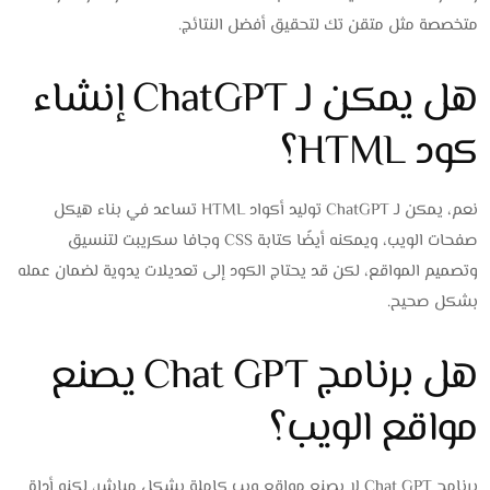
متخصصة مثل متقن تك لتحقيق أفضل النتائج.
هل يمكن لـ ChatGPT إنشاء
كود HTML؟
نعم، يمكن لـ ChatGPT توليد أكواد HTML تساعد في بناء هيكل
صفحات الويب، ويمكنه أيضًا كتابة CSS وجافا سكريبت لتنسيق
وتصميم المواقع، لكن قد يحتاج الكود إلى تعديلات يدوية لضمان عمله
بشكل صحيح.
هل برنامج Chat GPT يصنع
مواقع الويب؟
برنامج Chat GPT لا يصنع مواقع ويب كاملة بشكل مباشر، لكنه أداة