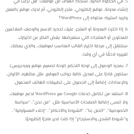
في الخطوة التالية، ستحدد الهدف من موقعك: هل ترغب في
إنشاء مدونة، موقع إلكتروني، متجر إلكتروني، أم لديك موقع بالفعل
وتريد استيراد محتواه إلى WordPress؟
إذا اخترت المدونة أو المتجر، عليك تحديد الاسم والوصف الملائمين
للمحتوى أو المنتجات التي ستعرضها. بغض النظر عن اختيارك،
ستنتقل إلى مرحلة اختيار القالب المناسب لموقعك، والذي يمكنك
تغييره لاحقًا في أي وقت.
بمجرد الوصول إلى لوحة التحكم (لوحة تصميم موقع ووردبريس)،
ستكون قادرًا على تعديل كافة جوانب الموقع، مثل مظهره، الألوان،
والإعدادات، إضافةً إلى الحصول على تطبيقات الهاتف المحمول.
استفد من تكامل خدمات Google مع WordPress لدعم موقعك،
ولا تنسى إضافة الصفحات الأساسية مثل: “من نحن”، “سياسة
الخصوصية”، “اتصل بنا”، “الشروط والأحكام”، “إخلاء المسؤولية”،
و”شروط الشحن والاسترجاع” إذا كنت تدير متجرًا إلكترونيًا.