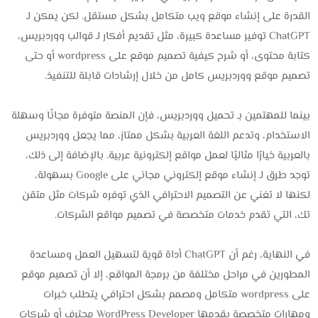
القدرة على إنشاء موقع ويب متكامل بشكل مستقل. لكن يمكن لـ
ChatGPT توفير مساعدة كبيرة، مثل تقديم أفكار لـ قوالب ووردبريس،
كتابة محتوى، أو شرح كيفية تصميم موقع على wordpress أو حتى
تصميم موقع ووردبريس كامل من خلال إرشادات قابلة للتنفيذ.
بينما للمهتمين بـ تحميل ووردبريس، فإن المنصة متوفرة مجانًا وسهلة
الاستخدام، وتدعم اللغة العربية بشكل ممتاز، مما يجعل ووردبريس
بالعربية خيارًا مثاليًا لعمل مواقع إلكترونية عربية. بالإضافة إلى ذلك،
توجد طرق لـ إنشاء موقع إلكتروني مجاني على Google بسهولة،
لكنها لا تغني عن التصميم الاحترافي الذي توفره شركات مثل متقن
تك، التي تقدم خدمات متخصصة في تصميم مواقع الشركات.
في النهاية، رغم أن ChatGPT أداة قوية لتسهيل العمل ومساعدة
المطورين في مراحل مختلفة من برمجة المواقع، إلا أن تصميم موقع
على wordpress متكامل ومصمم بشكل احترافي يتطلب خبرات
ومهارات متخصصة يقدمها WordPress Developer محترف أو شركات