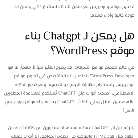
تصميم موقع ووردبريس مع متقن تك هو استثمار ذكي يضمن لك
جودة عالية وأداء مستمر.
هل يمكن لـ Chatgpt بناء
موقع WordPress؟
في عالم تصميم مواقع الشركات، قد يطرح الكثير سؤالاً مهماً: ما هو
WordPress Developer؟ باختصار، هو المتخصص في تطوير مواقع
ووردبريس باستخدام مهارات البرمجة والتصميم. ومع تطور الذكاء
الاصطناعي، أصبحت أدوات مثل ChatGPT تُستخدم لمساعدة المطورين
والمصممين، فهل يعني هذا أن ChatGPT يمكنه بناء موقع ووردبريس
كامل؟
بالرغم من أن ChatGPT يمكنه مساعدة المطورين عبر كتابة أجزاء من
الكود مثل كود HTML والتوجيه في تطوير المواقع، إلا أنه لا يمتلك