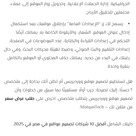
الجرافيكية، إدارة الحملات الإعلانية، وتحويل زوار الموقع إلى عملاء
محتملين لتحقيق الأرباح.
يسمح لك زر “الإعدادات العامة” بإطلاق موقعك بعد استكمال
إدخال عنوان الموقع، الشعار، والأيقونة الخاصة به. يمكنك أيضًا
التحكم في إعدادات القراءة والكتابة، عدد الموضوعات في الصفحة،
إعدادات التلقيم والبث الصوتي، وضبط تهيئة محركات البحث. وفي حال
رغبتك في البدء من جديد، يمكنك حذف المحتوى أو الموقع بالكامل
بنقرة واحدة.
هل تستطيع تصميم موقع ووردبريس أم تظن أنك بحاجة إلى متخصص
؟ حسنًا، إليك نصيحة: جرب أولًا مستعينًا بما سبق من خطوات وأن
تصميم موقع ووردبريس يتطلب متخصص، احرص على
طلب عرض سعر
من متقن تك – MotqanTech.
دليلك الشامل:
أفضل 10 شركات تصميم مواقع في مصر في 2025