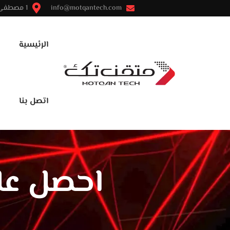
info@motqantech.com
1 مصطفى النحاس - مدينة نصر - القاهرة
الرئيسية
اتصل بنا
احصل عل