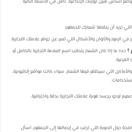
تصميم لوجو، يجب تخصيص 20 إلى 30 دقيقة لوضع أساس متين لرؤيتك الإبداعية. تأمل في الأسئلة التالية
التي تريد أن ينقلها شعارك للجمهور.
في الرموز والألوان والأشكال التي تعبر عن جوهر علامتك التجارية.
 ؟
حدد ما إذا كان الشعار يتطلب اسم العلامة التجارية بالكامل أو
 الفرعية.
الأماكن التي سيظهر فيها الشعار، سواء كانت مواقع إلكترونية،
استخدامات.
يم لوجو يجسد هوية علامتك التجارية بدقة واحترافية.
حة حول الصورة التي ترغب في إيصالها إلى الجمهور، اسأل