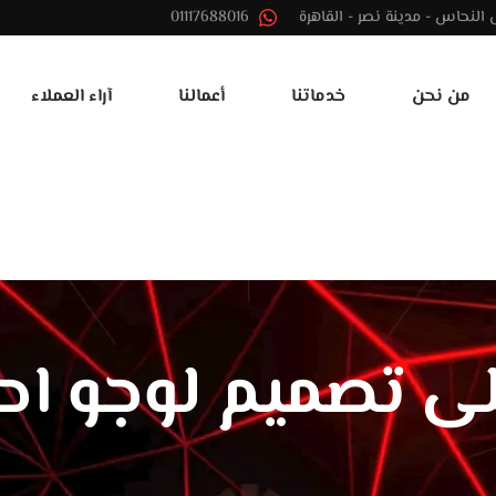
01117688016
من نحن
خدماتنا
أعمالنا
آراء العملاء
ى تصميم لوجو اح