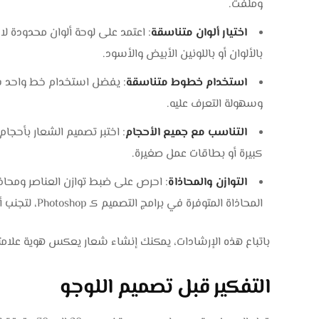
وملفت.
اختيار ألوان متناسقة
: اعتمد على لوحة ألوان محدودة لا
بالألوان أو باللونين الأبيض والأسود.
استخدام خطوط متناسقة
: يفضل استخدام خط واحد ف
وسهولة التعرف عليه.
التناسب مع جميع الأحجام
: اختبر تصميم الشعار بأحجام 
كبيرة أو بطاقات عمل صغيرة.
التوازن والمحاذاة
: احرص على ضبط توازن العناصر ومحاذا
المحاذاة المتوفرة في برامج التصميم كـ Photoshop، لتجنب أي انحرافات بصرية قد تؤثر على الاحترافية.
باتباع هذه الإرشادات، يمكنك إنشاء شعار يعكس هوية علامتك 
التفكير قبل تصميم اللوجو