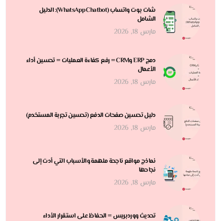
شات بوت واتساب (WhatsApp Chatbot): الدليل
الشامل
مارس 18, 2026
دمج ERP وCRM = رفع كفاءة العمليات = تحسين أداء
الأعمال
مارس 18, 2026
دليل تحسين صفحات الدفع (تحسين تجربة المستخدم)
مارس 18, 2026
نماذج مواقع ناجحة ملهمة والأسباب التي أدت إلى
نجاحها
مارس 18, 2026
تحديث ووردبريس = الحفاظ على استقرار الأداء