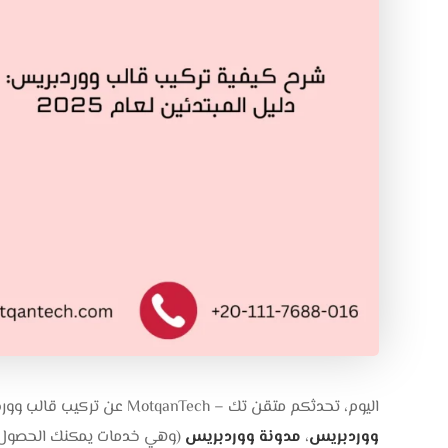
اليوم، تحدثكم متقن تك – MotqanTech عن تركيب قالب ووردبريس، بعد الحديث عن
ووردبريس
،
مدونة ووردبريس
(وهي خدمات يمكنك الحصول 