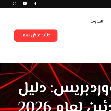
المدونة
طلب عرض سعر
وردبريس: دليل
ين لعام 2026