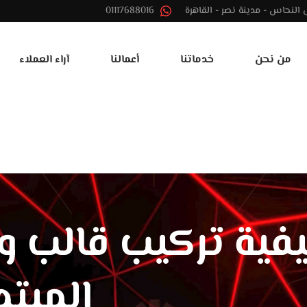
01117688016
من نحن
خدماتنا
أعمالنا
آراء العملاء
ية تركيب قالب و
المبتدئ