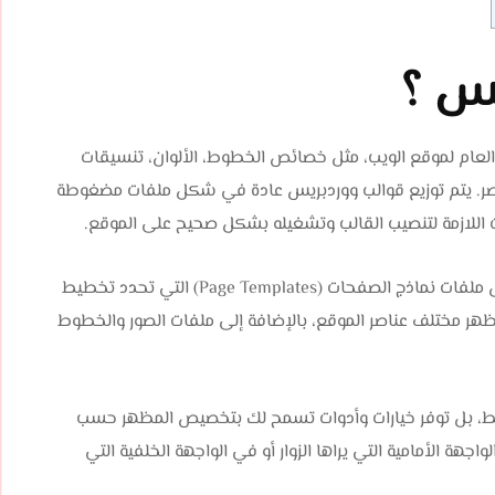
يس ؟
لعام لموقع الويب، مثل خصائص الخطوط، الألوان، تنسيقات
عناصر. يتم توزيع قوالب ووردبريس عادة في شكل ملفات مضغوطة
تتضمن قوالب ووردبريس مجموعة من الملفات الأساسية، مثل ملفات نماذج الصفحات (Page Templates) التي تحدد تخطيط
وملفات الأنماط (CSS) التي تنظم مظهر مختلف عناصر الموقع، بالإضافة إلى ملفات الصور والخطوط
قط، بل توفر خيارات وأدوات تسمح لك بتخصيص المظهر حسب
ة الأمامية التي يراها الزوار أو في الواجهة الخلفية التي