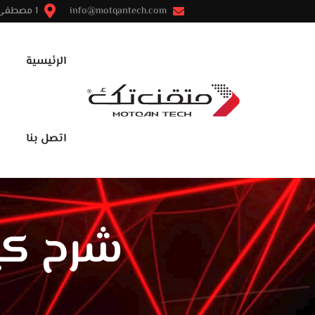
info@motqantech.com
1 مصطفى النحاس - مدينة نصر - القاهرة
الرئيسية
اتصل بنا
شرح كيف