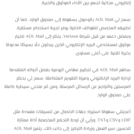
إلكتروني مجانية تجمع بين الأداء الموثوق والخبرة.
سمح لي AOL Mail بالوصول بسهولة إلى صندوق الوارد، كما أن
تطبيقه المخصص للهواتف الذكية يوفر تجربة استخدام مستقرة.
وبفضل دعمه من قبل شركة Verizon، ينظر إلى AOL Mail كخيار
موثوق لمستخدمي البريد الإلكتروني الذين يبحثون حلًا بسيطًا مدعومًا
بخبرة تقنية على أعلى مستوى.
ساهم AOL Mail في تنظيم مهامي اليومية بفضل أدواته المتقدمة
لإدارة البريد الإلكتروني وميزة التقويم المتكاملة. سمح لي بحظر
المرسلين والتراجع عن الرسائل المرسلة، ومن ثم منحني سيطرة كاملة
على صندوق الوارد.
أعجبتني سهولة استيراد جهات الاتصال من تنسيقات متعددة مثل
LDIF وCSV وTXT. ورأيي أن لوحة التحكم المخصصة أداة ممتازة
لتحسين سير العمل وزيادة التركيز. إلى جانب ذلك، يتميز AOL Mail