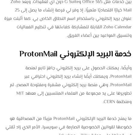
بين خدمات مثل Office 365 وG Suite دون أي تعقيدات. ويعد Zoho
Mail خيارًا اقتصاديًا متميزًا، إذ وفر لي فرصة إنشاء ما يصل إلى 25
عنوان بريد إلكتروني باستخدام اسم النطاق الخاص بي. كما أثبتت ميزة
Zoho Calendar القابلة للمشاركة كفاءتها في تنظيم الفعاليات
وتنسيق المواعيد بين أعضاء الفريق.
خدمة البريد الإلكتروني ProtonMail
وأيضًا، يمكنك الحصول على بريد إلكتروني جاهز تابع لمنصة
ProtonMail، ويمكنك أيضًا إنشاء بريد إلكتروني احترافي عبر
ProtonMail. وهي منصة بريد إلكتروني مشفرة ومفتوحة المصدر، تم
تطويرها على يد مجموعة من العلماء المنتسبين إلى معهد MIT
ومنظمة CERN.
ما يمنح خدمة البريد الإلكتروني ProtonMail مزيدًا من المصداقية هو
خضوعها لقوانين الخصوصية الصارمة في سويسرا، الأمر الذي زاد ثقتي