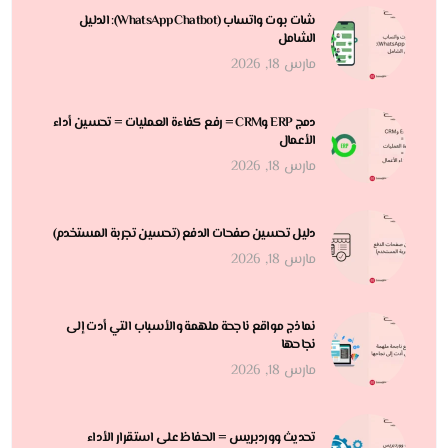
شات بوت واتساب (WhatsApp Chatbot): الدليل
الشامل
مارس 18, 2026
دمج ERP وCRM = رفع كفاءة العمليات = تحسين أداء
الأعمال
مارس 18, 2026
دليل تحسين صفحات الدفع (تحسين تجربة المستخدم)
مارس 18, 2026
نماذج مواقع ناجحة ملهمة والأسباب التي أدت إلى
نجاحها
مارس 18, 2026
تحديث ووردبريس = الحفاظ على استقرار الأداء