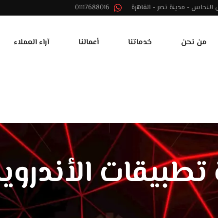
01117688016
من نحن
خدماتنا
أعمالنا
آراء العملاء
تطبيقات الأندروي