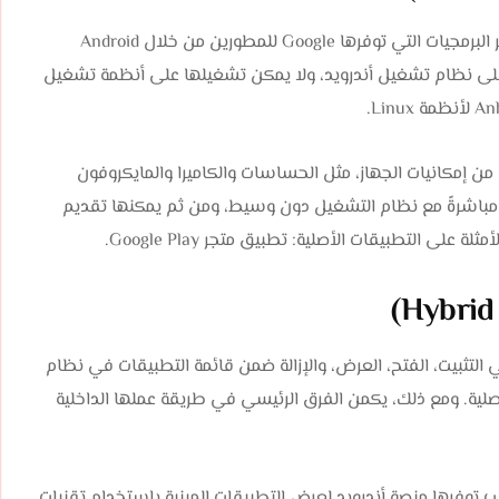
تبنى التطبيقات الأصلية لنظام أندرويد باستخدام أدوات تطوير البرمجيات التي توفرها Google للمطورين من خلال Android
على نظام تشغيل أندرويد، ولا يمكن تشغيلها على أنظمة تشغيل
من إمكانيات الجهاز، مثل الحساسات والكاميرا والمايكروفون
 مباشرةً مع نظام التشغيل دون وسيط، ومن ثم يمكنها تقديم
على التطبيقات الأصلية: تطبيق متجر Google Play.
لتثبيت، الفتح، العرض، والإزالة ضمن قائمة التطبيقات في نظام
لية. ومع ذلك، يكمن الفرق الرئيسي في طريقة عملها الداخلية
 WebView، وهو حاوية عرض ويب توفرها منصة أندرويد لعرض التطبيقات المبنية باستخدام تقنيات