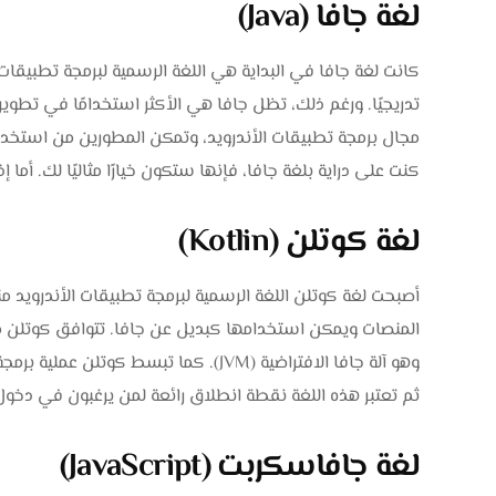
لغة جافا (Java)
كانت لغة جافا في البداية هي اللغة الرسمية لبرمجة تطبيقا
تدريجيًا. ورغم ذلك، تظل جافا هي الأكثر استخدامًا في تطوير
كنت على دراية بلغة جافا، فإنها ستكون خيارًا مثاليًا لك. أما
لغة كوتلن (Kotlin)
المنصات ويمكن استخدامها كبديل عن جافا. تتوافق كوتلن 
وهو آلة جافا الافتراضية (JVM). كما تبسط
ثم تعتبر هذه اللغة نقطة انطلاق رائعة لمن يرغبون في دخول 
لغة جافاسكربت (JavaScript)