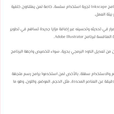
عند مقارنته ببرامج الرسوم المتجهة المجانية الأخرى، يقدم برنامج Inkscape تجربة استخدام سلسة، خاصة لمن يمتلكون خلفية
يساهم باستمرار في تحديثه وتحسينه عبر إضافة مزايا جديدة تساهم في تطوير
امج Adobe Illustrator.
In المستخدمين المتقدمين من تعديل الكود البرمجي بحرية، سواء لتخصيص واجهة البرنامج
لية التعلم والاستخدام سهلة، بالأخص لمن استخدموا برامج رسم متجهة
قة عن العناصر المحددة، مثل الحجم، الموضع، واللون، وهو ما