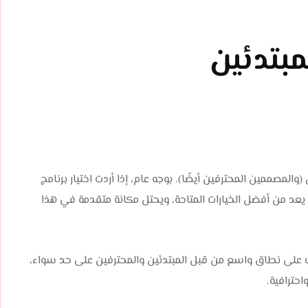
مبتدئين
المصممين المحترفين أيضًا). بوجه عام، إذا أردت اختيار برنامج
تصميم جرافيك قوي يلبي احتياجاتك، فإن Adobe Photoshop يعد من أفضل الخيارات المتاحة، ويحتل مكانة متقدمة في هذا
على نطاق واسع من قبل المبتدئين والمحترفين على حد سواء،
حترافية.