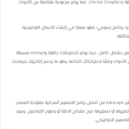
الأمثل، كونه يعتبر المعيار الأساسي في مجال الرسوم المتجهة (Vector Graphics). كما يوفر مجموعة متكاملة من الأدوات
تجاوز كونها مجرد برنامج رسومي؛ فهو ممتازا في إنشاء الأعمال التوضيحية،
ختلفة.
إمكانية تخصيص واجهة العمل بشكل كامل، حيث يوفر تخطيطات جاهزة وإعدادات مسبقة
الأدوات وفقًا لاحتياجاتك الخاصة، وهو ما يدعم إنتاجيتك ويمنحك
أحد أفضل برامج تصميم للمبتدئين. يعتبر Inkscape من أفضل برامج التصميم المجانية مفتوحة المصدر،
تكبيرها أو تصغيرها دون فقدان الدقة أو وضوح التفاصيل. ويعد
التصميم الجرافيكي.