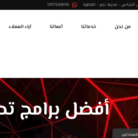
01117688016
من نحن
خدماتنا
أعمالنا
آراء العملاء
أفضل برامج تص
لمبتدئين