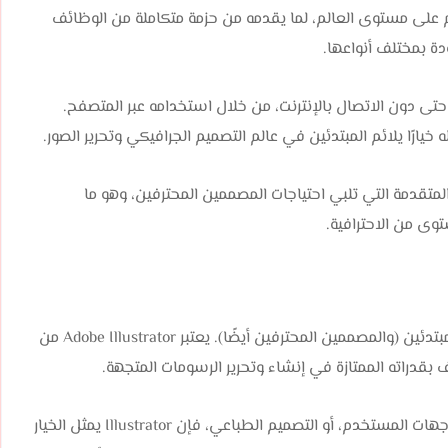
م على مستوى العالم، لما يقدمه من حزمة متكاملة من الوظائف
ة بمختلف أنواعها.
رعة وسهولة، حتى دون الاتصال بالإنترنت، من خلال استخدامه عبر المتصفح.
ارًا يلائم المبتدئين في عالم التصميم الجرافيكي وتحرير الصور.
تقدمة التي تلبي احتياجات المصممين المحترفين، وهو ما
وى من الاحترافية.
أحد أفضل برامج تصميم للمبتدئين (والمصممين المحترفين أيضًا). يعتبر Adobe Illustrator من
ف بقدراته الممتازة في إنشاء وتحرير الرسومات المتجهة.
إذا كنت تعمل في تصميم الشعارات، الرسومات التوضيحية، واجهات المستخدم، أو التصميم الطباعي، فإن Illustrator يمثل الخيار