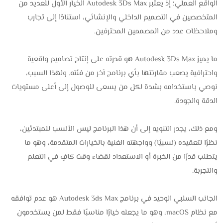
الواقع العملي؛ إذ يعتبر Autodesk 3Ds Max الخيار الأول للعديد من
المتخصصين في التصميم الداخلي والإنشائي، استنادًا إلى تجارب
وملاحظات عدد من المصممين المحترفين.
ما يميز Autodesk 3Ds Max هو قدرته على إنتاج تصاميم واقعية
واحترافية يصعب مقارنتها بأي برنامج آخر من فئته. ولهذا السبب،
نوصي باستخدامه بشدة لكل من يسعى للوصول إلى أعلى مستويات
الدقة والجودة.
ومع ذلك، يجدر التنويه إلى أن هذا البرنامج ليس الأنسب للمبتدئين،
نظرًا لتعقيده (نسبيًا) وواجهته الغنية بالخيارات المتقدمة، وهو ما
يتطلب قدرًا من الخبرة أو الاستعداد لقضاء وقت كافٍ في التعلم
والتجربة.
الجانب السلبي الوحيد في برنامج Autodesk 3ds Max هو عدم توافقه
مع نظام macOS، وهو ما يجعله خيارًا مناسبًا فقط لمن يستخدمون