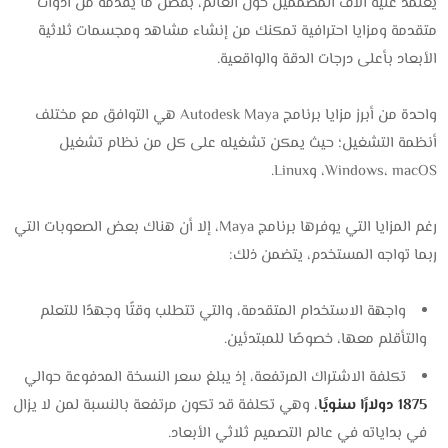
يعتمد عليه آلاف المصممين حول العالم، بفضل ما يقدمه من أدوات
متقدمة ومزايا احترافية تمكنك من إنشاء مشاهد ومجسمات ثلاثية
الأبعاد بأعلى درجات الدقة والواقعية.
واحدة من أبرز مزايا برنامج Autodesk Maya هي التوافق مع مختلف
أنظمة التشغيل؛ حيث يمكن تشغيله على كل من نظام تشغيل
Windows، macOS، وLinux.
رغم المزايا التي يوفرها برنامج Maya، إلا أن هناك بعض الصعوبات التي
ربما تواجه المستخدم، يتضمن ذلك:
واجهة الاستخدام المتقدمة، والتي تتطلب وقتًا وجهدًا للتعلم
والتأقلم معها، خصوصًا للمبتدئين.
تكلفة الاشتراك المرتفعة، إذ يبلغ سعر النسخة المدفوعة حوالي
1875 دولارًا سنويًا
، وهي تكلفة قد تكون مرتفعة بالنسبة لمن لا يزال
في بداياته في عالم التصميم ثلاثي الأبعاد.