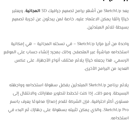
يعد SketchUp من أشهر برامج تصميم جرافيك 3D
المجانية
، ويعتبر
خيارًا رائعًا يمكن الاعتماد عليه، خاصة لمن يبحثون عن تجربة تصميم
بسيطة تلائم المبتدئين.
واحدة من أبرز مزايا SketchUp – في نسخته المجانية – هي إمكانية
استخدامه مباشرةً عبر المتصفح، وذلك بمجرد إنشاء حساب على الموقع
الرسمي. هذا يجعله خيارًا يلائم مختلف أنواع الأجهزة، على عكس
العديد من البرامج الأخرى.
يلائم برنامج SketchUp المبتدئين بفضل سهولة استخدامه وواجهته
البسيطة. ومع ذلك، إذا كنت تخطط لتطوير مهاراتك والانتقال إلى
مستوى أكثر احترافية، فإن الشركة تقدم إصدارًا مدفوعًا يعرف باسم
SketchUp Pro، والذي يمكن تثبيته بسهولة على جهازك ثم البدء في
استخدامه.