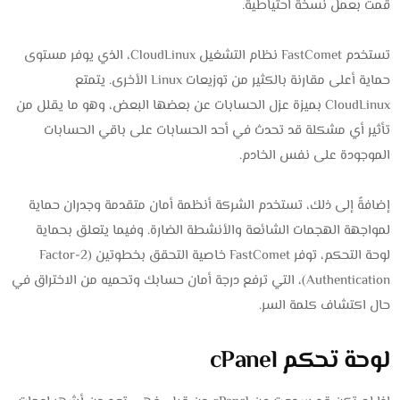
قمت بعمل نسخة احتياطية.
تستخدم FastComet نظام التشغيل CloudLinux، الذي يوفر مستوى
حماية أعلى مقارنة بالكثير من توزيعات Linux الأخرى. يتمتع
CloudLinux بميزة عزل الحسابات عن بعضها البعض، وهو ما يقلل من
تأثير أي مشكلة قد تحدث في أحد الحسابات على باقي الحسابات
الموجودة على نفس الخادم.
إضافةً إلى ذلك، تستخدم الشركة أنظمة أمان متقدمة وجدران حماية
لمواجهة الهجمات الشائعة والأنشطة الضارة. وفيما يتعلق بحماية
لوحة التحكم، توفر FastComet خاصية التحقق بخطوتين (2-Factor
Authentication)، التي ترفع درجة أمان حسابك وتحميه من الاختراق في
حال اكتشاف كلمة السر.
لوحة تحكم cPanel