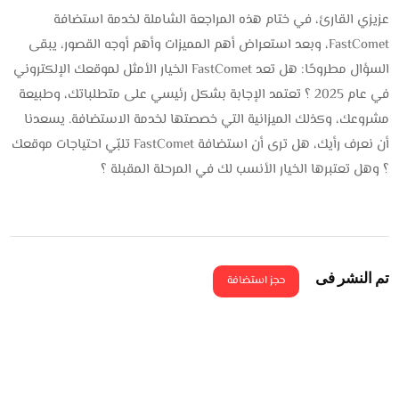
عزيزي القارئ، في ختام هذه المراجعة الشاملة لخدمة استضافة
FastComet، وبعد استعراض أهم المميزات وأهم أوجه القصور، يبقى
السؤال مطروحًا: هل تعد FastComet الخيار الأمثل لموقعك الإلكتروني
في عام 2025 ؟ تعتمد الإجابة بشكل رئيسي على متطلباتك، وطبيعة
مشروعك، وكذلك الميزانية التي خصصتها لخدمة الاستضافة. يسعدنا
أن نعرف رأيك، هل ترى أن استضافة FastComet تلبّي احتياجات موقعك
؟ وهل تعتبرها الخيار الأنسب لك في المرحلة المقبلة ؟
تم النشر فى
حجز استضافة