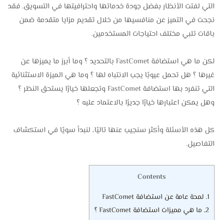
التي لفتت الأنظار بفضل جودة خدماتها واحترافيتها في التسويق. فقد
نجحت في التميز عن منافسيها من خلال تقديم مزايا متقدمة ضمن
باقات تلبي مختلف احتياجات المستخدمين.
لكن ما هي استضافة FastComet بالتحديد ؟ وما أبرز ما يميزها عن
غيرها ؟ هل تحمل عيوبًا يجب الانتباه لها ؟ وما هي الميزة الاستثنائية
التي تنفرد بها استضافة FastComet وتجعلها خيارًا يستحق النظر ؟
وهل يمكن اعتبارها خيارًا جديرًا بالاعتماد عليه ؟
كل هذه الأسئلة وأكثر سنجيب عنها تاليًا، لنبدأ سويًا في استكشاف
التفاصيل.
Contents
1.
لمحة عامة عن استضافة FastComet
2.
ما هي مميزات استضافة FastComet ؟