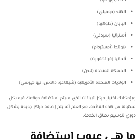
كندا (تورونتو)
الهند (مومباي)
اليابان (طوكيو)
أستراليا (سيدني)
هولندا (أمستردام)
ألمانيا (فرانكفورت)
المملكة المتحدة (لندن)
الولايات المتحدة الأمريكية (شيكاغو، دالاس، نيو جيرسي)
وبإمكانك اختيار مركز البيانات الذي سيتم استضافة موقعك فيه بكل
سهولة من هذه القائمة، مع العلم أنه يتم إضافة مراكز جديدة بشكل
دوري لتوسيع نطاق الخدمة.
ما هي عيوب استضافة