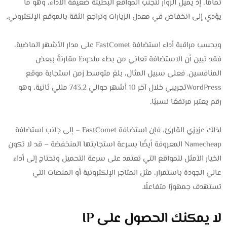
تمامًا، إذ يميل الزوار لتجنب المواقع البطيئة ضعيفة الأداء، وهو ما
يؤدي إلى انخفاض في معدل الزيارات وتراجع الثقة بالموقع الإلكتروني.
وبحسب مراقبة أداء استضافة FastComet على مدار الأشهر الماضية،
فقد تبين أن الاستضافة تعاني من بطء ملحوظ مقارنةً ببعض
المنافسين. فعلى سبيل المثال، بلغ متوسط زمن استجابة موقع
WordPressتجريبي خلال آخر 10 أشهر حوالي 743.2 مللي ثانية، وهو
رقم يعتبر مرتفعًا نسبيًا.
لذلك عزيزي القارئ، فإن استضافة FastComet – إلى جانب استضافة
Namecheap المعروفة أيضًا بسرعة استجابتها المنخفضة – قد لا تكون
الخيار الأمثل للمواقع التي تعتمد على سرعة التحميل وتحتاج إلى أداء
عالي الجودة باستمرار، مثل المتاجر الإلكترونية أو المنصات التي
تستهدف جمهورًا متفاعلًا.
لا يمكنك الحصول على IP