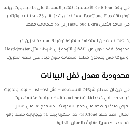
في باقة FastCloud الأساسية، تقتصر المساحة على 15 جيجابايت، بينما
توفر باقة FastCloud Plus سعة تخزين تصل إلى 25 جيجابايت، وترتفع
في الباقة الأعلى FastCloud Extra إلى 35 جيجابايت فقط.
إذا كنت تبحث عن استضافة مشتركة توفر لك مساحة تخزين غير
محدودة، فقد يكون من الأفضل التوجه إلى شركات مثل HostMonster
أو غيرها ممن يقدمون خطط استضافة بدون قيود على سعة التخزين.
محدودية معدل نقل البيانات
في حين أن معظم شركات الاستضافة – مثل JustHost – توفر باندويث
غير محدود في خططها، تعتمد FastComet سياسة مختلفة، حيث
تفرض قيودًا واضحة على حجم الباندويث المسموح به. على سبيل
المثال، تضع خطة FastCloud حدًا شهريًا يبلغ 30 جيجابايت فقط، وهو
رقم محدود نسبيًا مقارنةً بالمعايير الحالية.