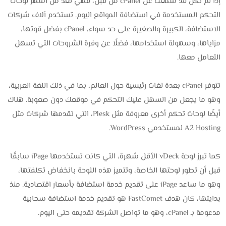
إذا لم تكن قد سمعت عن cPanel من قبل، فهي تعد من أشهر لوحات
التحكم المستخدمة في استضافة المواقع اليوم. تستخدم آلاف شركات
الاستضافة، الكبيرة والصغيرة على حد سواء، cPanel بفضل قوتها،
مزاياها، وسهولة استخدامها، فضلًا عن وفرة الشروحات التي تسهل
التعامل معها.
تتوفر cPanel بعدة لغات رئيسية حول العالم، بما في ذلك اللغة العربية،
وهو ما يجعل من السهل عليك التحكم في موقعك دون صعوبة. هناك
أيضًا لوحات تحكم أخرى معروفة مثل Plesk، التي تقدمها شركات مثل
A2 Hosting لمستخدمي WordPress.
كما تبرز لوحة vDeck الأقل شهرة، التي كانت تستخدمها iPage سابقًا
قبل أن تطور لوحتها الخاصة، وتتميز هذه اللوحة بانخفاض تكلفتها،
وهو ما ساعد iPage على تقديم خدمة استضافة بأسعار اقتصادية. منذ
بدايتها، كان هدف FastComet هو تقديم خدمة استضافة سحابية
مدعومة بـ cPanel، وهو ما تواصل الشركة تقديمه حتى اليوم.