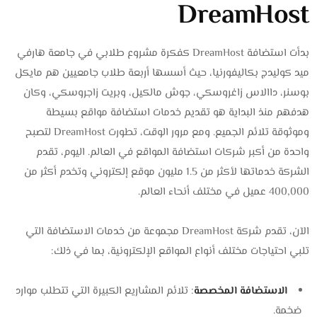
DreamHost
بدأت استضافة DreamHost كفكرة مشروع طلابي في جامعة هارفي
ميد كوليدج بكاليفورنيا، حيث أسسها أربعة طلاب جامعيين هم مايكل
بوسنر، داالاس زاغروسكي، جوش مالكيل، وبريت زاجروسكي، وكان
هدفهم منذ البداية هو تقديم خدمات استضافة مواقع بسيطة
وموثوقة تلائم الجميع. ومع مرور الوقت، تطورت DreamHost لتصبح
واحدة من أكبر شركات استضافة المواقع في العالم. اليوم، تقدم
الشركة خدماتها لأكثر من 1.5 مليون موقع إلكتروني وتخدم أكثر من
400,000 عميل في مختلف أنحاء العالم.
الآن، تقدم شركة DreamHost مجموعة من خدمات الاستضافة التي
تلبي احتياجات مختلف أنواع المواقع الإلكترونية، بما في ذلك:
الاستضافة المخصصة
: تلائم المشاريع الكبيرة التي تتطلب موارد
ضخمة.