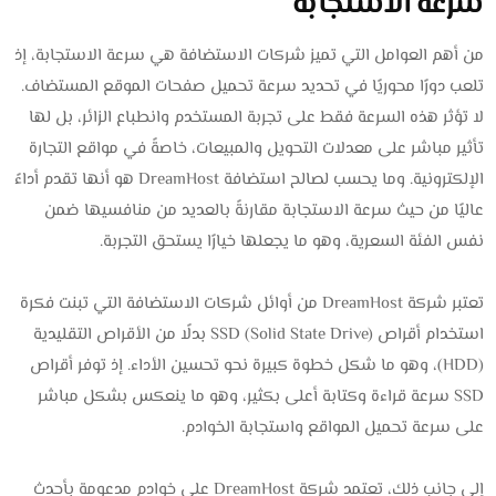
سرعة الاستجابة
من أهم العوامل التي تميز شركات الاستضافة هي سرعة الاستجابة، إذ
تلعب دورًا محوريًا في تحديد سرعة تحميل صفحات الموقع المستضاف.
لا تؤثر هذه السرعة فقط على تجربة المستخدم وانطباع الزائر، بل لها
تأثير مباشر على معدلات التحويل والمبيعات، خاصةً في مواقع التجارة
الإلكترونية. وما يحسب لصالح استضافة DreamHost هو أنها تقدم أداءً
عاليًا من حيث سرعة الاستجابة مقارنةً بالعديد من منافسيها ضمن
نفس الفئة السعرية، وهو ما يجعلها خيارًا يستحق التجربة.
تعتبر شركة DreamHost من أوائل شركات الاستضافة التي تبنت فكرة
استخدام أقراص SSD (Solid State Drive) بدلًا من الأقراص التقليدية
(HDD)، وهو ما شكل خطوة كبيرة نحو تحسين الأداء. إذ توفر أقراص
SSD سرعة قراءة وكتابة أعلى بكثير، وهو ما ينعكس بشكل مباشر
على سرعة تحميل المواقع واستجابة الخوادم.
إلى جانب ذلك، تعتمد شركة DreamHost على خوادم مدعومة بأحدث