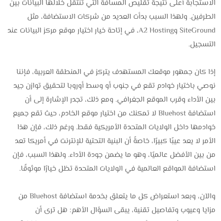
الاستجابة أعلى نتيجة تقليص المسافة التي تنتقل خلالها البيانات بين
الطرفين. ولهذا السبب بدأت العديد من شركات الاستضافة، مثل
SiteGround وA2 Hosting، في إتاحة خيار اختيار موقع مركز البيانات عند
التسجيل.
إذا كان جمهور موقعك المستهدف يتركز في المنطقة العربية، فإننا
نوصي باختيار خوادم تقع في جنوب أو وسط أوروبا لتحقيق توازن جيد
بين الأداء وقرب الموقع الجغرافي. ومع ذلك، تجدر الإشارة إلى أن
استضافة Bluehost لا تمكنك من اختيار موقع الخادم، حيث تقع جميع
خوادمها داخل الولايات المتحدة الأمريكية فقط. ورغم ذلك، فإن هذا
الأمر لا يعد عيبًا كبيرًا، خاصةً أن البنية التحتية للإنترنت في أمريكا تعد
من بين الأفضل عالميًا، وهو ما يضمن جودة الأداء. ولهذا السبب، فإن
استضافة المواقع العالمية في الولايات المتحدة تظل خيارًا موثوقًا.
والآن، وبعد استعراض كل ما يتعلق بخدمة استضافة Bluehost من
مزايا وعيوب وتفاصيل تقنية، يبقى السؤال الأهم: هل ترى أن