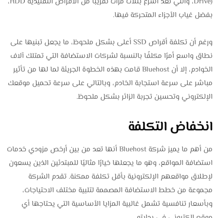
Drive)، والتي تعد أسرع بثلاث مرات تقريبًا من الأقراص التقليدية HDD،
بفضل غياب الأجزاء المتحركة فيها.
ورغم أن تكلفة أقراص SSD أعلى بشكل ملحوظ، ما يجعل تبنيها على
نطاق واسع أمرًا مكلفًا بالنسبة لشركات الاستضافة التي تمتلك آلاف
الخوادم، إلا أن Bluehost قامت بهذه الخطوة الجريئة لما لها من تأثير
مباشر على سرعة استجابة الخادم، وبالتالي على سرعة تحميل موقعك
الإلكتروني وتحسين تجربة الزائر بشكل ملحوظ.
انخفاض التكلفة
من أهم ما يميز شركة Bluehost أنها تعد من بين أرخص مزودي خدمات
استضافة المواقع، وهو ما يجعلها خيارًا مثاليًا للمبتدئين الذين يسعون
لإطلاق مواقعهم الإلكترونية بأقل تكلفة ممكنة. تقدم الشركة
مجموعة من خطط الاستضافة المصممة لتلبية مختلف الاحتياجات،
وبأسعار تنافسية تشمل غالبية المزايا الأساسية التي يحتاجها أي
موقع إلكتروني في بدايته.