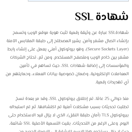
شهادة SSL
شهادةSSL عبارة عن وثيقة رقمية تثبت هوية موقع الويب وتسمح
بإنشاء اتصال مشفر وآمن. يشير المصطلح إلى طبقة المقابس الآمنة
(Secure Sockets Layer)، وهو بروتوكول أمني يعمل على إنشاء رابط
مشفر بين خادم الويب ومتصفح المستخدم. ومن ثم، تحتاج الشركات
والمؤسسات إلى إضافة شهادات SSL، حيث تساهم في تأمين
المعاملات الإلكترونية، وضمان خصوصية بيانات العملاء، وحمايتهم من
أي تهديدات رقمية.
منذ حوالي 25 عامًا، تم إطلاق بروتوكول SSL، وقد مر بعدة نسخ
تطلبت تحديثات بسبب مشكلات أمنية تم اكتشافها. ثم تم استبداله
ببروتوكول TLS (أمان طبقة النقل)، الذي لا يزال قيد الاستخدام حتى
اليوم. وعلى الرغم من التحديثات، بقيت التسمية الأصلية SSL شائعة،
حيث لا يزال يستخدم هذا الاسم للإشارة إلى الإصدار الجديد من