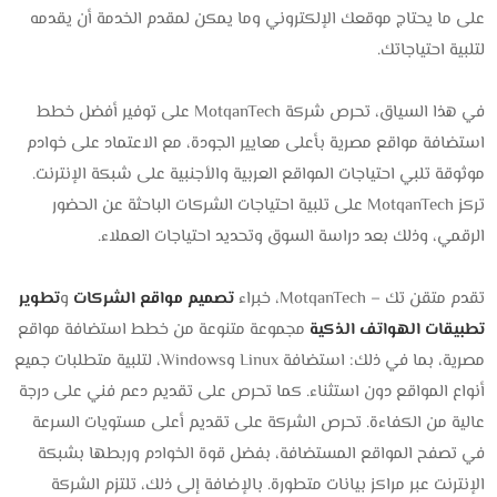
على ما يحتاج موقعك الإلكتروني وما يمكن لمقدم الخدمة أن يقدمه
لتلبية احتياجاتك.
في هذا السياق، تحرص شركة MotqanTech على توفير أفضل خطط
استضافة مواقع مصرية بأعلى معايير الجودة، مع الاعتماد على خوادم
موثوقة تلبي احتياجات المواقع العربية والأجنبية على شبكة الإنترنت.
تركز MotqanTech على تلبية احتياجات الشركات الباحثة عن الحضور
الرقمي، وذلك بعد دراسة السوق وتحديد احتياجات العملاء.
تقدم متقن تك – MotqanTech، خبراء
تصميم مواقع الشركات
و
تطوير
تطبيقات الهواتف الذكية
مجموعة متنوعة من خطط استضافة مواقع
مصرية، بما في ذلك: استضافة Linux وWindows، لتلبية متطلبات جميع
أنواع المواقع دون استثناء. كما تحرص على تقديم دعم فني على درجة
عالية من الكفاءة. تحرص الشركة على تقديم أعلى مستويات السرعة
في تصفح المواقع المستضافة، بفضل قوة الخوادم وربطها بشبكة
الإنترنت عبر مراكز بيانات متطورة. بالإضافة إلى ذلك، تلتزم الشركة