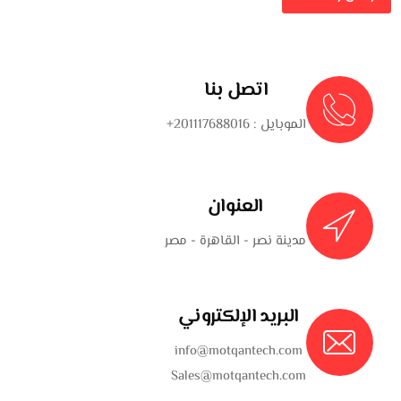
اتصل بنا
الموبايل :
201117688016+
العنوان
مدينة نصر - القاهرة - مصر
البريد الإلكتروني
info@motqantech.com
Sales@motqantech.com