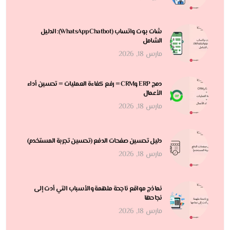
شات بوت واتساب (WhatsApp Chatbot): الدليل
الشامل
مارس 18, 2026
دمج ERP وCRM = رفع كفاءة العمليات = تحسين أداء
الأعمال
مارس 18, 2026
دليل تحسين صفحات الدفع (تحسين تجربة المستخدم)
مارس 18, 2026
نماذج مواقع ناجحة ملهمة والأسباب التي أدت إلى
نجاحها
مارس 18, 2026