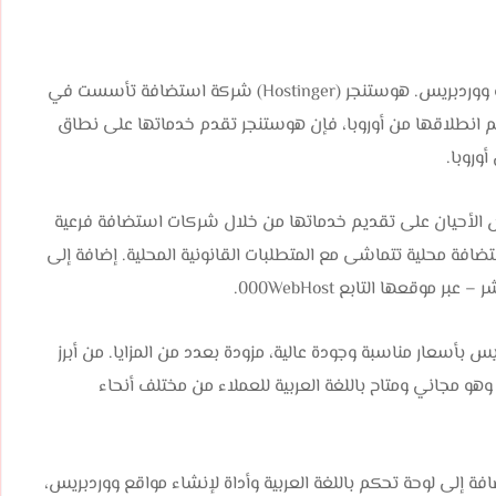
أفضل استضافة ووردبريس. هوستنجر (Hostinger) شركة استضافة تأسست في
رغم انطلاقها من أوروبا، فإن هوستنجر تقدم خدماتها على نطاق
وروبا.
 الأحيان على تقديم خدماتها من خلال شركات استضافة فرعية
فة محلية تتماشى مع المتطلبات القانونية المحلية. إضافة إلى
قعها التابع 000WebHost.
أسعار مناسبة وجودة عالية، مزودة بعدد من المزايا. من أبرز
 وهو مجاني ومتاح باللغة العربية للعملاء من مختلف أنحاء
افة إلى لوحة تحكم باللغة العربية وأداة لإنشاء مواقع ووردبريس،