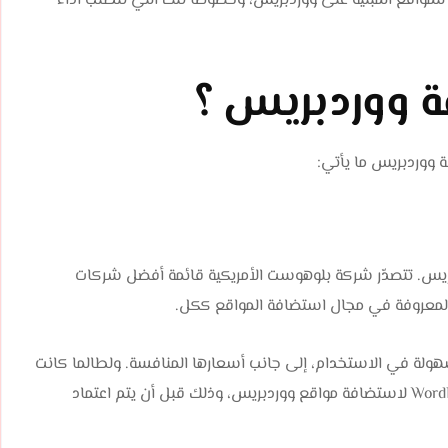
واقع المبنية على ووردبريس، وخصوصًا تلك التي تتطلب أداءً
 ووردبريس ؟
 ووردبريس ما يأتي:
س. تتصدّر شركة بلوهوست الأمريكية قائمة أفضل شركات
والمعروفة في مجال استضافة المواقع ككل.
ولة في الاستخدام، إلى جانب أسعارها المنافسة. ولطالما كانت
الخيار الوحيد الموصى به من قبل الموقع الرسمي لـ WordPress.org لاستضافة مواقع ووردبريس، وذلك قبل أن يتم اعتماد