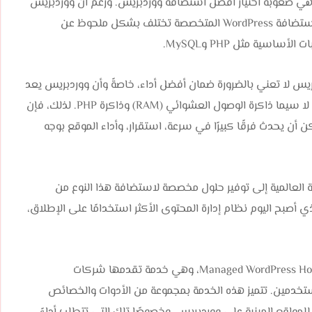
 هي صعوبة اختيار أفضل استضافة ووردبريس. ورغم أن ووردبريس
قابل للتشغيل على معظم أنواع استضافات المواقع، إلا أن استضافة WordPress المتخصصة تختلف بشكل ملحوظ عن
سية مثل PHP وMySQL.
بريس لا تعني بالضرورة ضمان أفضل أداء، خاصةً وأن ووردبريس يعد
من السكربتات التي تستهلك قدرًا كبيرًا من موارد الاستضافة، لا سيما ذاكرة الوصول العشوائي (RAM) وذاكرة PHP. لذلك، فإن
ن يحدث فرقًا كبيرًا في سرعة، استقرار، وأداء الموقع بوجه
 العالمية إلى توفير حلول مخصصة لاستضافة هذا النوع من
 أصبح اليوم نظام إدارة المحتوى الأكثر استخدامًا على الإطلاق،
ومن هنا ظهرت خدمة الاستضافة المدارة لووردبريس أو Managed WordPress Hosting، وهي خدمة تقدمها شركات
لمستخدمين. تتميز هذه الخدمة بمجموعة من الأدوات والخصائص