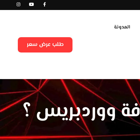
المدونة
طلب عرض سعر
ة ووردبريس ؟