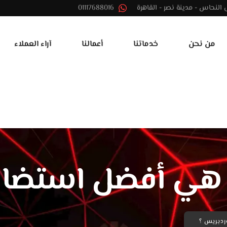
01117688016
من نحن
خدماتنا
أعمالنا
آراء العملاء
 هي أفضل استضاف
ردبريس ؟