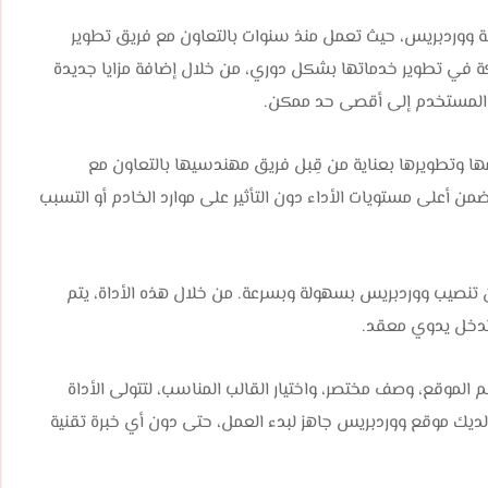
فة ووردبريس، حيث تعمل منذ سنوات بالتعاون مع فريق تطوير
كة في تطوير خدماتها بشكل دوري، من خلال إضافة مزايا جديدة
ة المستخدم إلى أقصى حد ممكن.
Blu خدمة استضافة WordPress تم تصميمها وتطويرها بعناية من قِبل فريق مهندسيها بالتعاون مع
 أعلى مستويات الأداء دون التأثير على موارد الخادم أو التسبب
ثبيت مخصصة تمكنك من تنصيب ووردبريس بسهولة وبسرعة. من خلال هذه الأداة، يتم
ي تدخل يدوي معقد.
الموقع، وصف مختصر، واختيار القالب المناسب، لتتولى الأداة
لديك موقع ووردبريس جاهز لبدء العمل، حتى دون أي خبرة تقنية