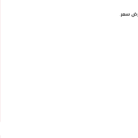
ض سعر
.