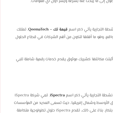
ول إلى ما يبحث عنه بسرعة ويسر دون أي معوقات.
شطة التجارية يأتي ذكر اسم
قيمة تك – QeemaTech‎
. تمتلك
تطوير المواقع، وهو ما أهلها لتكون من أهم الشركات في قطاع الحلول
 وبمرور الوقت، أثبتت مكانتها كشريك موثوق يقدم خدمات رقمية شاملة تلبي
أنشطة التجارية يأتي ذكر اسم
iSpectra
. تعي شركة iSpectra
لشرق الأوسط وشمال إفريقيا، حيث تسعى العديد من المؤسسات
لتسريع تطوير منتجاتها وتوسيع نطاق أعمالها دون إهمال الابتكار. بناءً على ذلك، تقدم iSpectra حلول تكنولوجية متكاملة