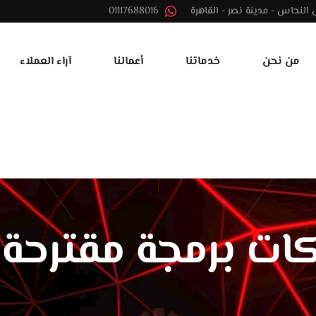
01117688016
من نحن
خدماتنا
أعمالنا
آراء العملاء
ات برمجة مقترحة 