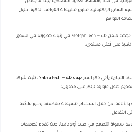
Mo قائمة أفضل شركات البرمجة في مصر والمملكة العربية السعودية بجدارة، بفضل
المتاجر الإلكترونية، تطوير تطبيقات الهواتف الذكية، حلول
ضافة المواقع.
وبفضل خبرة تمتد لأكثر من عشر سنوات في مجال البرمجيات، نجحت متقن تك – MotqanTech في إثبات حضورها في السوق
تقنية على أعلى مستوى.
طة التجارية يأتي ذكر اسم
نبذة تك – NabzaTech
. تثبت شركة
ة والأناقة، من خلال استخدام تنسيقات متناسقة وصور ملائمة
لى التفاعل.
ركة سهولة التصفح في صلب أولوياتها، حيث تقدم تصميمات