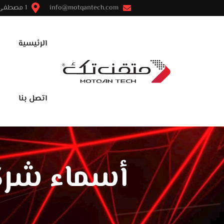
info@motqantech.com
1 مصطفى النحاس - مدينة نصر - القاهرة
الرئيسية
اتصل بنا
أسماء شرك