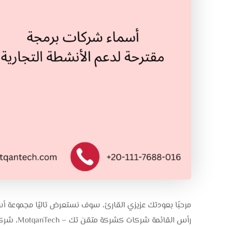
مرحبًا بعودتك عزيزي القارئ، سوف نستعرض تاليًا مجموعة أس
رأس القائمة شركات كشركة متقن تك – MotqanTech، شركة نبذة تك –