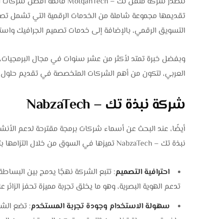
تتصدر شركة متقن تك – tqanTech
تقديمها مجموعة شاملة من الخدمات الرقمية التي تشمل تصميم 
التسويق الرقمي، بالإضافة إلى خدمات تصميم الجرافيك واست
العربي، لتكون من أهم الشركات المتخصصة في تقديم حلول 
شركة نبذة تك – NabzaTech
أيضًا، عند البحث عن أسماء شركات برمجة مقترحة لدعم الأنش
نبذة تك – NabzaTech تميزها في السوق من خلال التزامها بتقديم حلول متوازنة ترتكز على محورين:
احترافية التصميم
: تتبع الشركة نهجًا يدمج بين البساط
تدعم الهوية البصرية، وهو ما يخلق تجربة مميزة تحفز الزائر ع
سهولة الاستخدام وجودة تجربة المستخدم
: تضع الش